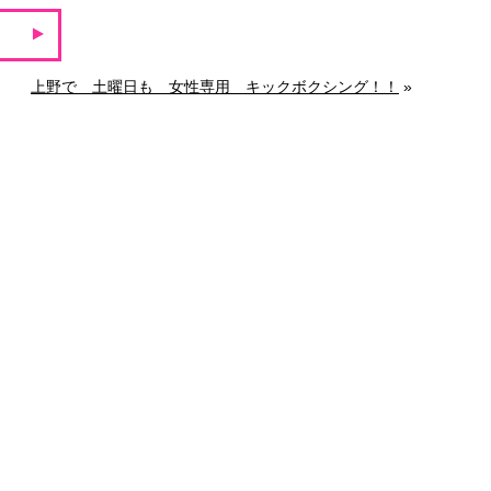
上野で 土曜日も 女性専用 キックボクシング！！
»