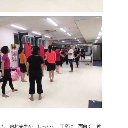
でも 内村先生が しっかり 丁寧に
面白く
教