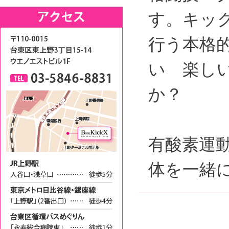
す。キッ
行う本格
い 楽し
か？
有酸素運
体を一緒