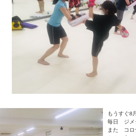
もうすぐ8
毎日 ジメ
また コロ