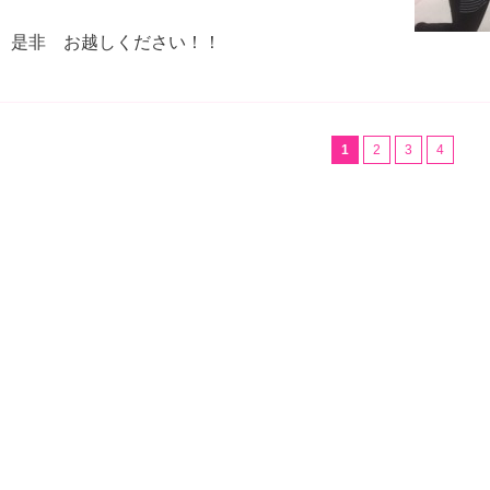
 是非 お越しください！！
1
2
3
4