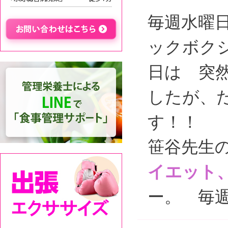
毎週水曜
ックボク
日は 突
したが、
す！！
笹谷先生
イエット
ー。 毎