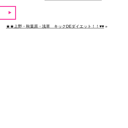
★★上野・秋葉原・浅草 キックDEダイエット！！♥♥
»