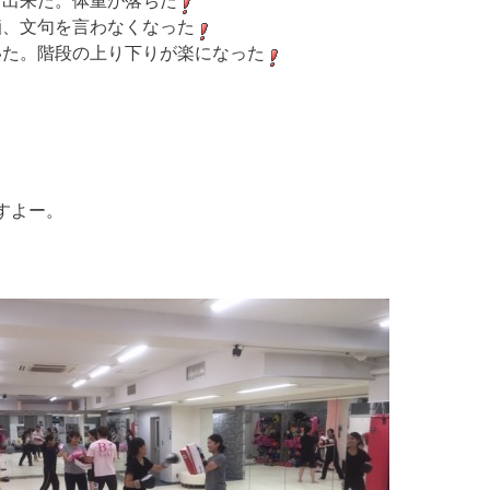
ト出来た。体重が落ちた
痴、文句を言わなくなった
いた。階段の上り下りが楽になった
ますよー。