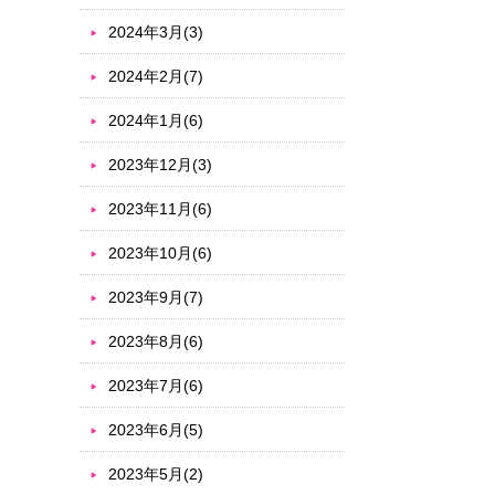
2024年3月(3)
2024年2月(7)
2024年1月(6)
2023年12月(3)
2023年11月(6)
2023年10月(6)
2023年9月(7)
2023年8月(6)
2023年7月(6)
2023年6月(5)
2023年5月(2)