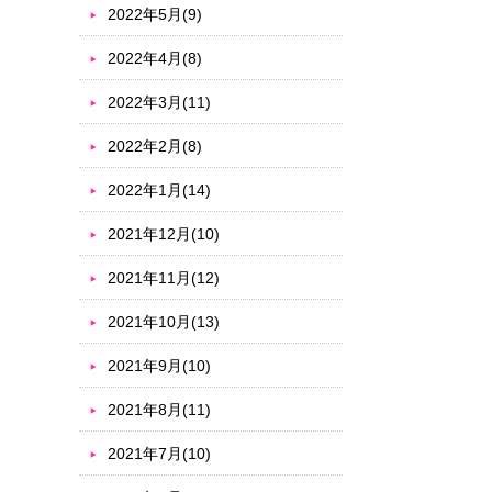
2022年5月(9)
2022年4月(8)
2022年3月(11)
2022年2月(8)
2022年1月(14)
2021年12月(10)
2021年11月(12)
2021年10月(13)
2021年9月(10)
2021年8月(11)
2021年7月(10)