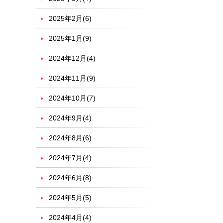
2025年2月(6)
2025年1月(9)
2024年12月(4)
2024年11月(9)
2024年10月(7)
2024年9月(4)
2024年8月(6)
2024年7月(4)
2024年6月(8)
2024年5月(5)
2024年4月(4)