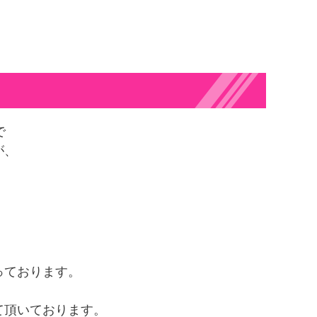
で
が、
。
っております。
て頂いております。