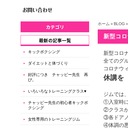
ホーム
＞
BLOG
新型コロ
キックボクシング
新型コロ
全てのグ
ダイエットと体づくり
コロナウ
好評につき チャッピー先生 再
休講を
び。
いろいろなトレーニングクラス♥
ジムでは
①入室時
チャッピー先生の初心者キックボ
クシング
②クラス
③各ドア
女性専用のトレーニングジム
④体調の