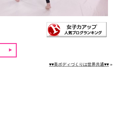
♥♥美ボディづくりは世界共通♥♥
»