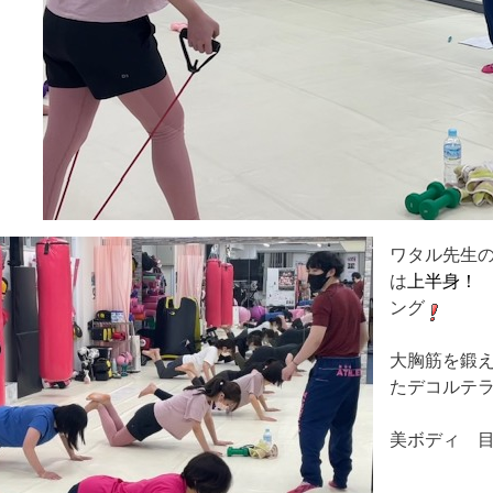
ワタル先生
は
上半身！
ング
大胸筋を鍛
たデコルテ
美ボディ 