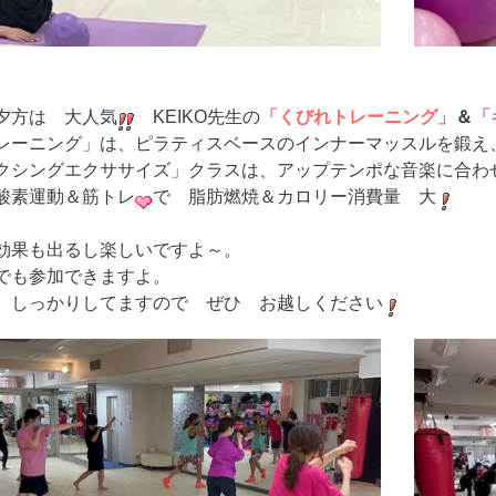
夕方は 大人気
KEIKO先生の
「くびれトレーニング」
＆
「
レーニング」は、ピラティスベースのインナーマッスルを鍛え
クシングエクササイズ」クラスは、アップテンポな音楽に合
酸素運動＆筋トレ
で 脂肪燃焼＆カロリー消費量 大
効果も出るし楽しいですよ～。
でも参加できますよ。
 しっかりしてますので ぜひ お越しください