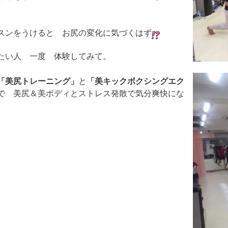
スンをうけると お尻の変化に気づくはず
たい人 一度 体験してみて。
「美尻トレーニング」
と
「美キックボクシングエク
で 美尻＆美ボディとストレス発散で気分爽快にな