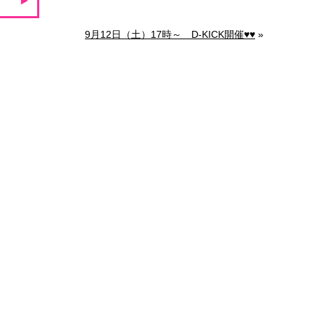
9月12日（土）17時～ D-KICK開催♥♥
»