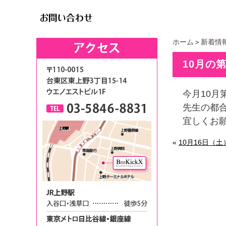
ホーム
＞
新着情
10月の
今月10月
先生の都
宜しくお
«
10月16日（