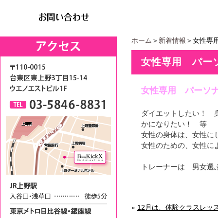
ホーム
＞
新着情報
＞女性専
女性専用 パー
女性専用 パーソ
ダイエットしたい！ 
かになりたい！ 等
女性の身体は、女性に
女性のための、女性に
トレーナーは 男女選
«
12月は、体験クラスレッ