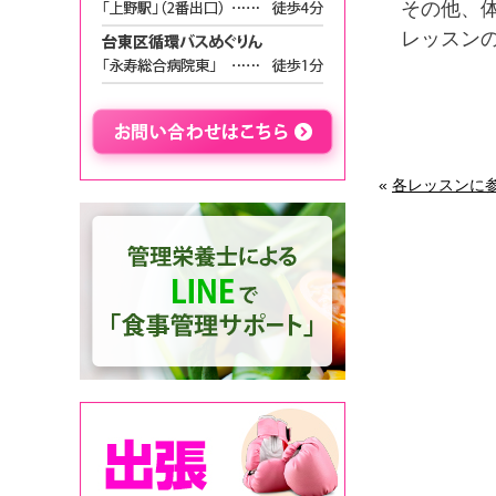
その他、
レッスン
«
各レッスンに