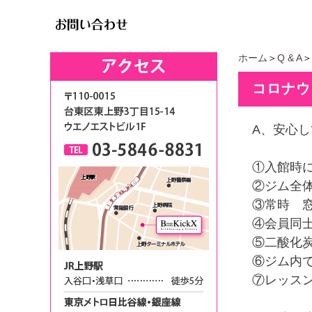
ホーム
＞
Q & A
＞
コロナウ
A、安心
①入館時
②ジム全
③常時 
④会員同
⑤二酸化
⑥ジム内
⑦レッス